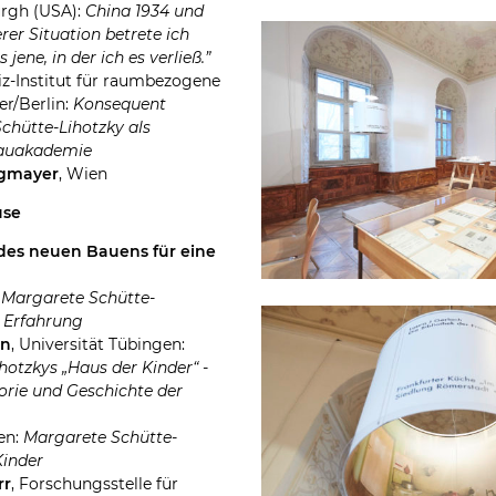
urgh (USA):
China 1934 und
rer Situation betrete ich
 jene, in der ich es verließ.”
niz-Institut für raumbezogene
er/Berlin:
Konsequent
hütte-Lihotzky als
Bauakademie
ogmayer
, Wien
use
n des neuen Bauens für eine
:
Margarete Schütte-
e Erfahrung
nn
, Universität Tübingen:
otzkys „Haus der Kinder“ -
orie und Geschichte der
en:
Margarete Schütte-
Kinder
rr
, Forschungsstelle für