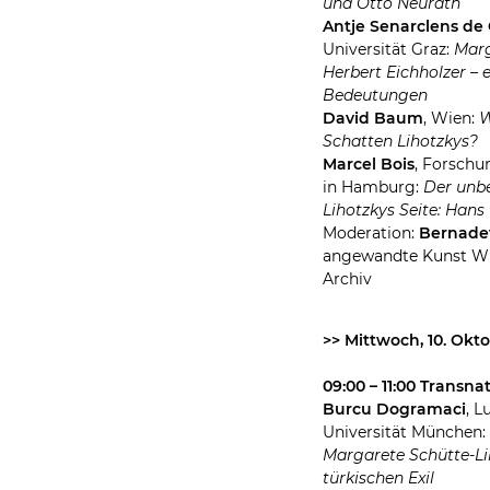
und Otto Neurath
Antje Senarclens de
Universität Graz:
Marg
Herbert Eichholzer – 
Bedeutungen
David Baum
, Wien:
W
Schatten Lihotzkys?
Marcel Bois
, Forschu
in Hamburg:
Der unb
Lihotzkys Seite: Hans
Moderation:
Bernade
angewandte Kunst W
Archiv
>> Mittwoch, 10. Okt
09:00 – 11:00 Transn
Burcu Dogramaci
, 
Universität München
Margarete Schütte-Li
türkischen Exil