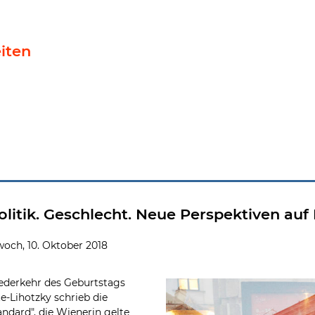
iten
eben und Werk Margarete Schütte-Lihotzkys
Politik. Geschlecht. Neue Perspektiven a
woch, 10. Oktober 2018
iederkehr des Geburtstags
e-Lihotzky schrieb die
ndard", die Wienerin gelte