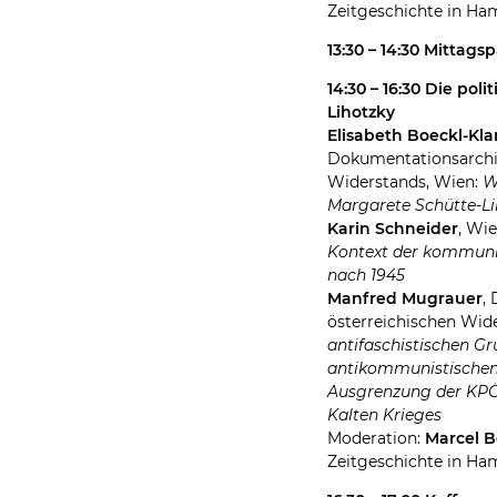
Zeitgeschichte in H
13:30 – 14:30 Mittags
14:30 – 16:30 Die pol
Lihotzky
Elisabeth Boeckl-Kl
Dokumentationsarchiv
Widerstands, Wien:
W
Margarete Schütte-Li
Karin Schneider
, Wi
Kontext der kommun
nach 1945
Manfred Mugrauer
,
österreichischen Wid
antifaschistischen G
antikommunistischen
Ausgrenzung der KPÖ
Kalten Krieges
Moderation:
Marcel B
Zeitgeschichte in H