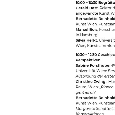
10:00 – 10:30 Begrü
Gerald Bast
, Rektor d
angewandte Kunst W
Bernadette Reinhol
Kunst Wien, Kunstsa
Marcel Bois
, Forschu
in Hamburg
Silvia Herkt
, Univers
Wien, Kunstsammlun
10:30 – 12:30 Geschle
Perspektiven
Sabine Forsthuber-
Universität Wien:
Beru
Ausbildung der erste
Christine Zwingl
, Ma
Raum, Wien:
„Planen
geht es an“
Bernadette Reinhol
Kunst Wien, Kunstsa
Margarete Schütte-Li
Konstruktionen