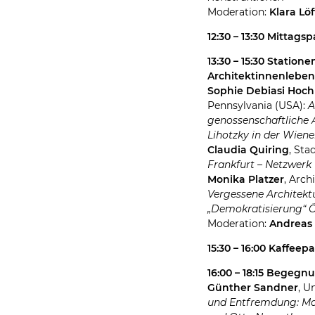
Moderation:
Klara Löf
12:30 – 13:30 Mittags
13:30 – 15:30 Statione
Architektinnenleben
Sophie Debiasi Hoch
Pennsylvania (USA):
A
genossenschaftliche 
Lihotzky in der Wien
Claudia Quiring
, St
Frankfurt – Netzwer
Monika Platzer
, Arc
Vergessene Architekt
„Demokratisierung“ Ö
Moderation:
Andreas
15:30 – 16:00 Kaffeep
16:00 – 18:15 Begeg
Günther Sandner
, U
und Entfremdung: Ma