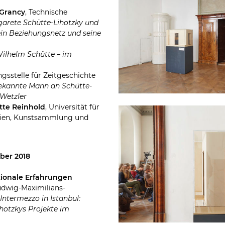
 Grancy
, Technische
arete Schütte-Lihotzky und
ein Beziehungsnetz und seine
ilhelm Schütte – im
ngsstelle für Zeitgeschichte
ekannte Mann an Schütte-
 Wetzler
tte Reinhold
, Universität für
ien, Kunstsammlung und
ober 2018
ationale Erfahrungen
Ludwig-Maximilians-
:
Intermezzo in Istanbul:
hotzkys Projekte im