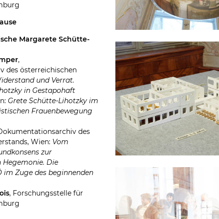
amburg
pause
itische Margarete Schütte-
amper
,
 des österreichischen
iderstand und Verrat.
hotzky in Gestapohaft
en:
Grete Schütte-Lihotzky im
istischen Frauenbewegung
 Dokumentationsarchiv des
erstands, Wien:
Vom
rundkonsens zur
 Hegemonie. Die
 im Zuge des beginnenden
ois
, Forschungsstelle für
amburg