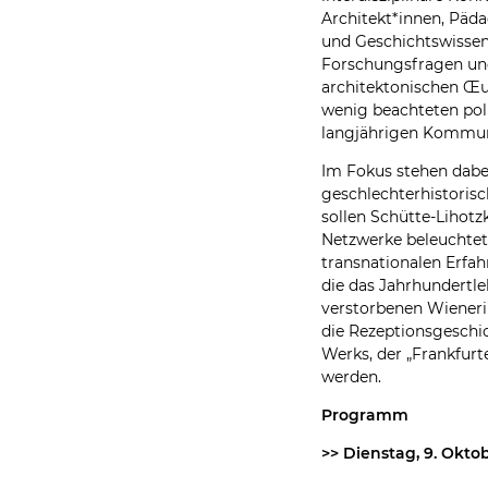
Architekt*innen, Päd
und Geschichtswissen
Forschungsfragen un
architektonischen Œu
wenig beachteten po
langjährigen Kommuni
Im Fokus stehen dabe
geschlechterhistoris
sollen Schütte-Lihotz
Netzwerke beleuchtet 
transnationalen Erfa
die das Jahrhundertl
verstorbenen Wienerin
die Rezeptionsgeschi
Werks, der „Frankfurt
werden.
Programm
>> Dienstag, 9. Okto