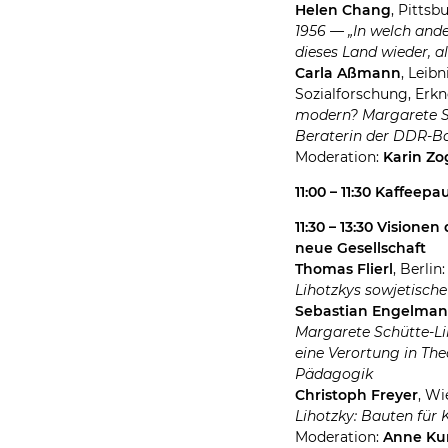
Helen Chang
, Pittsb
1956 — „In welch ande
dieses Land wieder, als
Carla Aßmann
, Leib
Sozialforschung, Erkn
modern? Margarete Sc
Beraterin der DDR-
Moderation:
Karin Z
11:00 – 11:30 Kaffeepa
11:30 – 13:30 Visione
neue Gesellschaft
Thomas Flierl
, Berlin
Lihotzkys sowjetisch
Sebastian Engelma
Margarete Schütte-Lih
eine Verortung in The
Pädagogik
Christoph Freyer
, Wi
Lihotzky: Bauten für 
Moderation:
Anne Ku