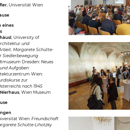
fler
, Universität Wien
pause
n eines
s
häusl
, University of
rchitektur und
Arbeit. Margarete Schütte-
er Siedlerbewegung
adtmuseum Dresden:
Neues
k und Aufgaben
hitekturzentrum Wien:
urdiskurse zur
sterreichs nach 1945
 Nierhaus
, Wien Museum
ause
nungen
niversität Wien:
Freundschaft
rgarete Schütte-Lihotzky