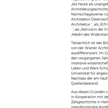
„bis heute als unang
Architekturgeschichte
Nachschlagewerke rüh
Architektin Österreich
Architektur´, als ‚Erf
´, als ‚Aktivistin de
‚Heldin des Widerstan
Tatsächlich ist das Bil
von der Wiener Archit
ausdifferenziert. Im G
den vergangenen Jah
intensive wissenschaf
Leben und Werk Schüt
Universität für angew
Nachlass der am häuf
Quellenbestand.
Aus diesen Gründen v
in Kooperation mit de
Zeitgeschichte in Ha
interdisziplinäre Konf