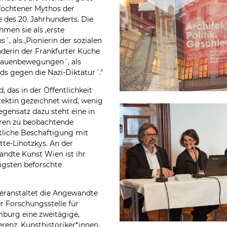
efochtener Mythos der
 des 20. Jahrhunderts. Die
men sie als ‚erste
s´, als ‚Pionierin der sozialen
inderin der Frankfurter Küche
r Frauenbewegungen´, als
ds gegen die Nazi-Diktatur´."
d, das in der Öffentlichkeit
ektin gezeichnet wird, wenig
egensatz dazu steht eine in
ren zu beobachtende
tliche Beschäftigung mit
te-Lihotzkys. An der
andte Kunst Wien ist ihr
igsten beforschte
eranstaltet die Angewandte
r Forschungsstelle für
mburg eine zweitägige,
erenz. Kunsthistoriker*innen,