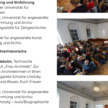
ßung und Einführung
er Universität für
ien
d
, Universität für angewandte
mmlung und Archiv
ngsstelle für Zeitgeschichte
ität für angewandte Kunst
g und Archiv
chterhistorische
Plakolm
, Technische
f: „Frau Architekt“. Zur
n Architektinnen in Wien
rgarete Schütte-Lihotzky
 und Bauen, Euch Frauen
d
, Universität für angewandte
mmlung und Archiv:
hotzky – Auto/Biographische