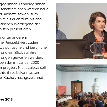
agog*innen, Ethnolog*innen
schaftler*innen werden neue
d -ansätze sowohl zum
vre als auch zum bislang
litischen Werdegang der
stin präsentieren.
i unter anderem
che Perspektiven, zudem
kys politische und berufliche
und ein Blick auf ihre
hrungen geworfen werden,
eben der im Januar 2000
 prägten. Nicht zuletzt soll
chte ihres bekanntesten
er Küche“, nachgezeichnet
ber 2018