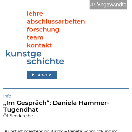
lehre
abschlussarbeiten
forschung
team
kontakt
„Im Gespräch“: Daniela Hammer-Tugendhat
archiv
Info
„Im Gespräch“: Daniela Hammer-
Tugendhat
Ö1-Sendereihe
„Kunst ist meistens politisch" – Renata Schmidtkunz im