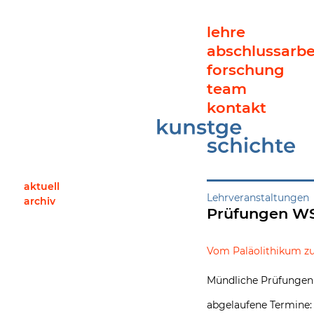
lehre
abschlussarbe
forschung
team
kontakt
Prüfungen WS 2022/2023
aktuell
Lehrveranstaltungen
archiv
Prüfungen WS
Vom Paläolithikum zum
Mündliche Prüfungen 
abgelaufene Termine: