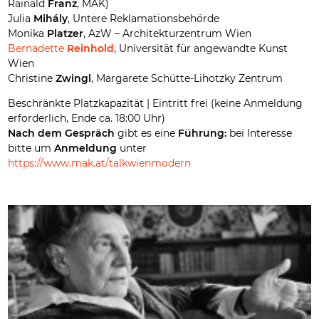
Rainald
Franz
, MAK)
Julia
Mihály
, Untere Reklamationsbehörde
Monika
Platzer
, AzW – Architekturzentrum Wien
Bernadette
Reinhold
, Universität für angewandte Kunst
Wien
Christine
Zwingl
, Margarete Schütte-Lihotzky Zentrum
Beschränkte Platzkapazität | Eintritt frei (keine Anmeldung
erforderlich, Ende ca. 18:00 Uhr)
Nach dem Gespräch
gibt es eine
Führung:
bei Interesse
bitte um
Anmeldung
unter
https://www.mak.at/talkwienmodern