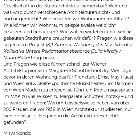
Gesellschaft in der Stadtarchitektur bemerkbar? Wer und
was wird durch verschiedene Architekturen sicht- und
hörbar gemacht? Wie besetzen wir Wohnraum im Alltag?
Wie können wir Wohnraum beispielsweise weiblich*
besetzen und behaupten? Wie wollen wir leben, und welche
gebauten Stadträume brauchen wir dafür? Fragen wie diese
liegen dem Projekt
[K]1 Zimmer Wohnung des Musiktheater
Kollektivs Untere Reklamationsbehörde (Julia Mihály /
Maria Huber)
zugrunde.
Und Fragen wie diese führen schnell zur Wiener
Architekturpionierin Margarete Schütte-Lihotzky. Vier Tage
bevor in deren Wohnung das für Frankfurt (Ernst-May-Haus)
und Wien entwickelte «politische Musiktheater» im Rahmen
von Wien Modern zu erleben ist, führt ein Podiumsgespräch
im MAK zu viel Wissen zu Margarete Schütte-Lihotzky – und
zu weiteren Fragen: Warum beispielsweise haben von über
200 Frauen, die vor 1938 in Wien Architektur studierten, nur
wenige bis jetzt Eingang in die Architekturgeschichte
gefunden?
Mitwirkende: