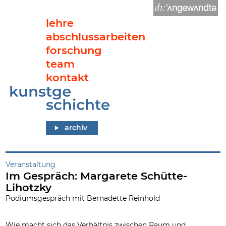
lehre
abschlussarbeiten
forschung
team
kontakt
Im Gespräch: Margarete Schütte-Lihotzky
archiv
Veranstaltung
Im Gespräch: Margarete Schütte-
Lihotzky
Podiumsgespräch mit Bernadette Reinhold
Wie macht sich das Verhältnis zwischen Raum und