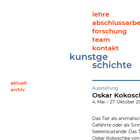
lehre
abschlussarbe
forschung
team
kontakt
Oskar Kokoschka. Über Tiere
aktuell
Ausstellung
archiv
Oskar Kokosch
4. Mai – 27. Oktober
Das Tier als animalis
Gefährte oder als Sin
Seelenzustände: Das 
Oskar Kokoschka von d