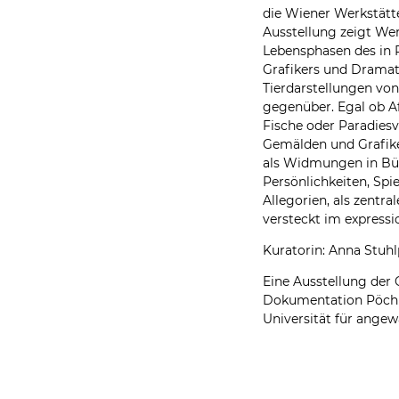
die Wiener Werkstätte
Ausstellung zeigt We
Lebensphasen des in 
Grafikers und Dramati
Tierdarstellungen von
gegenüber. Egal ob A
Fische oder Paradiesvo
Gemälden und Grafike
als Widmungen in Büc
Persönlichkeiten, Spi
Allegorien, als zentr
versteckt im expressi
Kuratorin: Anna Stuhl
Eine Ausstellung der
Dokumentation Pöchl
Universität für ang