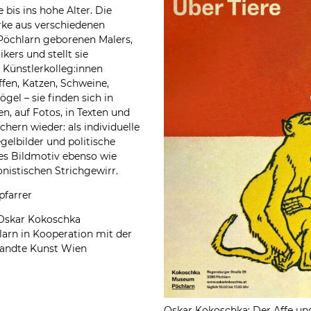
 bis ins hohe Alter. Die
rke aus verschiedenen
Pöchlarn geborenen Malers,
kers und stellt sie
 Künstlerkolleg:innen
ffen, Katzen, Schweine,
̈gel – sie finden sich in
n, auf Fotos, in Texten und
hern wieder: als individuelle
egelbilder und politische
ales Bildmotiv ebenso wie
onistischen Strichgewirr.
pfarrer
 Oskar Kokoschka
arn in Kooperation mit der
ewandte Kunst Wien
Oskar Kokoschka: Der Affe un