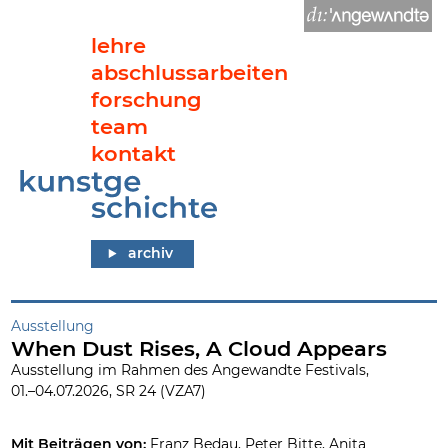
lehre
abschlussarbeiten
forschung
team
kontakt
When Dust Rises, A Cloud Appears
archiv
Ausstellung
When Dust Rises, A Cloud Appears
Ausstellung im Rahmen des Angewandte Festivals,
01.–04.07.2026, SR 24 (VZA7)
Mit Beiträgen von:
Franz Bedau, Peter Bitte, Anita