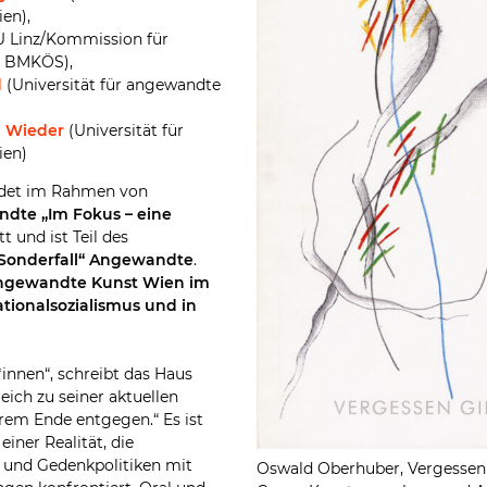
en),
 Linz/Kommission für
, BMKÖS),
d
(Universität für angewandte
a Wieder
(Universität für
ien)
ndet im Rahmen von
ndte „Im Fokus – eine
att und ist Teil des
Sonderfall“ Angewandt
e
.
 angewandte Kunst Wien im
tionalsozialismus und in
*innen“, schreibt das Haus
eich zu seiner aktuellen
hrem Ende entgegen.“ Es ist
einer Realität, die
 und Gedenkpolitiken mit
Oswald Oberhuber, Vergessen 