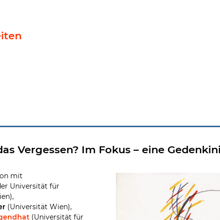
iten
ive
as Vergessen? Im Fokus – eine Gedenkini
ion mit
er Universität für
en),
er
(Universität Wien),
gendhat
(Universität für