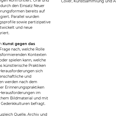
gen konfrontiert. Oral und
Cover, Kunstsammlung und Ar
 durch den Einsatz Neuer
rungsformen bereits auf
giert. Parallel wurden
gsprofile sowie partizipative
wickelt und neue
riert.
ch
Kunst gegen das
Frage nach, welche Rolle
ansformierenden Kontexten
oder spielen kann, welche
s künstlerische Praktiken
Herausforderungen sich
enschaftliche und
nen werden nach dem
her Erinnerungspraktiken
 Herausforderungen im
chem Bildmaterial und mit
n Gedenkkulturen befragt.
ugleich Quelle, Archiv und