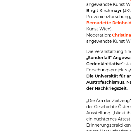
angewandte Kunst Wi
Birgit Kirchmayr
(JKU
Provenienzforschung
Bernadette Reinhol
Kunst Wien).
Moderation:
Christin
angewandte Kunst W
Die Veranstaltung fi
„Sonderfall“ Angewa
Gedenkinitiative
“ st
Forschungsprojekts
„
Die Universität für
Austrofaschismus, Na
der Nachkriegszeit.
„Die Ära der Zeitzeug
der Geschichte Österr
Ausstellung, „blickt i
ein nüchternes Attest 
Erinnerungspraktiken