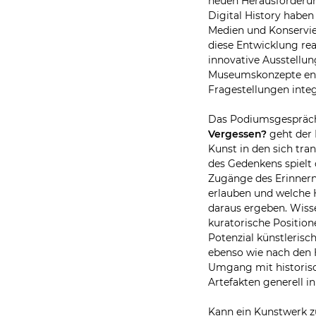
neuen Herausforderun
Digital History haben
Medien und Konservie
diese Entwicklung rea
innovative Ausstellun
Museumskonzepte ent
Fragestellungen integ
Das Podiumsgesprä
Vergessen?
geht der 
Kunst in den sich tr
des Gedenkens spielt 
Zugänge des Erinnern
erlauben und welche 
daraus ergeben. Wiss
kuratorische Positio
Potenzial künstlerisc
ebenso wie nach den
Umgang mit historis
Artefakten generell i
Kann ein Kunstwerk z