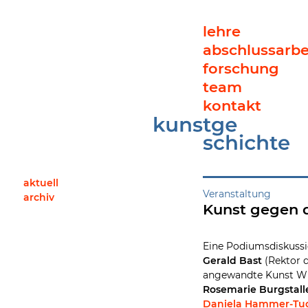
lehre
abschlussarbe
forschung
team
kontakt
Kunst gegen das Vergessen? Im Fokus – eine Gedenkinitiat
aktuell
Veranstaltung
archiv
Kunst gegen d
Eine Podiumsdiskuss
Gerald Bast
(Rektor d
angewandte Kunst Wi
Rosemarie Burgstall
Daniela Hammer-Tu